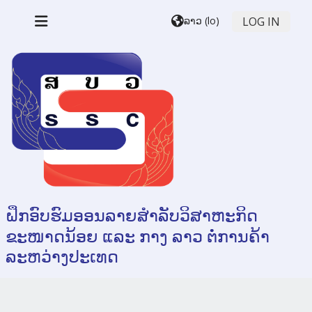
ຂ້າມໄປຫາເນື້ອຫາຫຼັກ
ລາວ ‎(lo)‎
LOG IN
ແຜງດ້ານຂ້າງ
ຝຶກອົບຮົມອອນລາຍສຳລັບວິສາຫະກິດ
ຂະໜາດນ້ອຍ ແລະ ກາງ ລາວ ຕໍ່ການຄ້າ
ລະຫວ່າງປະເທດ