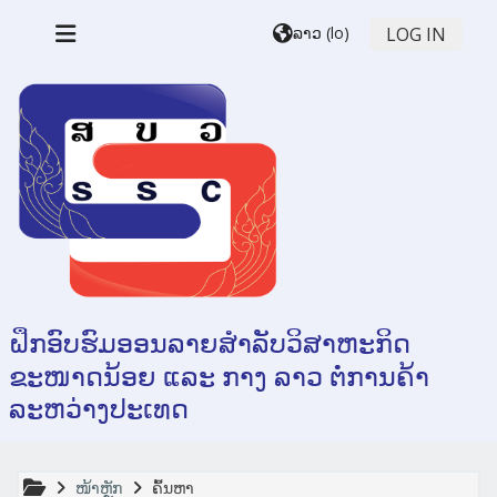
ຂ້າມໄປຫາເນື້ອຫາຫຼັກ
ລາວ ‎(lo)‎
LOG IN
ແຜງດ້ານຂ້າງ
ຝຶກອົບຮົມອອນລາຍສຳລັບວິສາຫະກິດ
ຂະໜາດນ້ອຍ ແລະ ກາງ ລາວ ຕໍ່ການຄ້າ
ລະຫວ່າງປະເທດ
ໜ້າຫຼັກ
ຄົ້ນຫາ