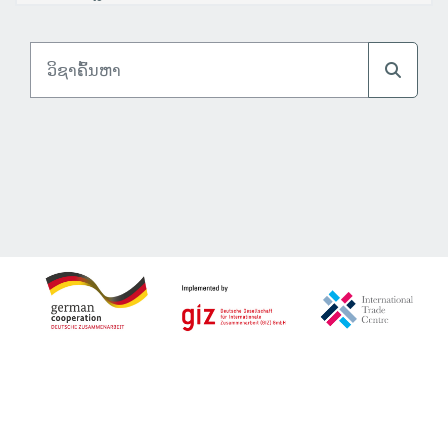
ວິຊາຄົ້ນຫາ
ວິຊາຄົ້